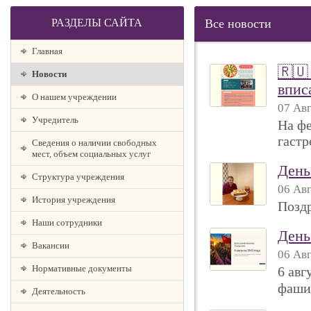
РАЗДЕЛЫ САЙТА
Все новости
Главная
🇷🇺
Новости
впис
О нашем учреждении
07 Авг
Учредитель
На ф
гастр
Сведения о наличии свободных
мест, объем социальных услуг
День
Структура учреждения
06 Авг
История учреждения
Поздр
Наши сотрудники
День
Вакансии
06 Авг
Нормативные документы
6 авг
фашис
Деятельность