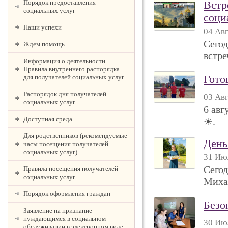
Порядок предоставления
Встр
социальных услуг
соци
Наши успехи
04 Авг
Сегод
Ждем помощь
встре
Информация о деятельности.
Правила внутреннего распорядка
для получателей социальных услуг
Гото
Распорядок дня получателей
03 Авг
социальных услуг
6 авг
Доступная среда
☀.
Для родственников (рекомендуемые
День
часы посещения получателей
социальных услуг)
31 Июл
Сегод
Правила посещения получателей
социальных услуг
Миха
Порядок оформления граждан
Безо
Заявление на признание
нуждающимся в социальном
30 Июл
обслуживании в электронном виде