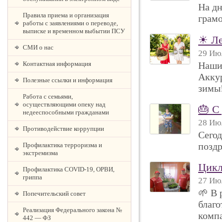
На д
Правила приема и организация
грамо
работы с заявлениями о переводе,
выписке и временном выбытии ПСУ
☀ Ле
СМИ о нас
29 Июл
Контактная информация
Наши
Аккур
Полезные ссылки и информация
зимы
Работа с семьями,
осуществляющими опеку над
🎂 С
недееспособными гражданами
28 Июл
Противодействие коррупции
Сего
позд
Профилактика терроризма и
экстремизма
Цикл
Профилактика COVID-19, ОРВИ,
гриппа
27 Июл
🌱 В 
Попечительский совет
благо
Реализация Федерального закона №
компа
442 — ФЗ