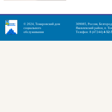
© 2024, Томаровский дом
309085, Россия, Белгород
социального
Яковлевский район, п. Том
обслуживания
Телефон: 8 (47244)
4-52-