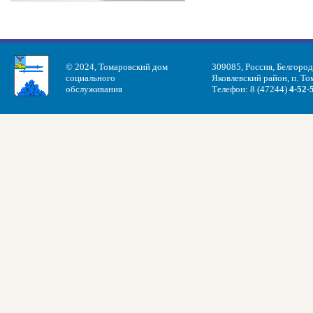
© 2024, Томаровский дом
309085, Россия, Белгород
социального
Яковлевский район, п. Том
обслуживания
Телефон: 8 (47244)
4-52-