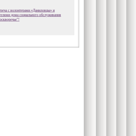
реча с волонтерами «Даниловцы» и
телями дома социального обслуживания
оскворечье"!