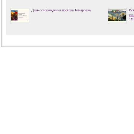
День освобождения посёлка Томаровка
Вст
жи
"М