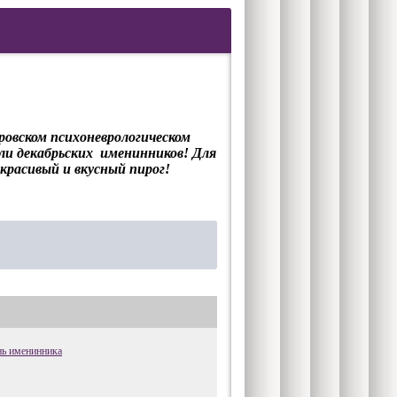
овском психоневрологическом
ли декабрьских именинников! Для
красивый и вкусный пирог!
нь именинника